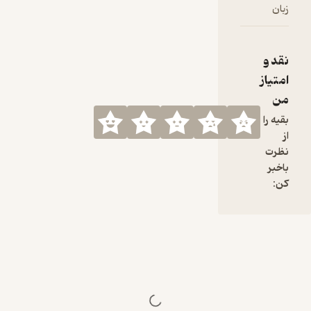
بزرگ و رکورد
زبان
فارسی
شکنی ها در
کنسرت
معروف شد
نقد و
ژان میشل با
امتیاز
71 سال سن
من
و بیش از 50
سال سابقه
بقیه را
اهنگسازی
از
هیچوقت
نظرت
خودش رو
باخبر
تکرار نکرد
کن:
حمایت
مالی از
پادکست
آهنگساز
اینستگرام
آهنگساز
کانال تلگرام