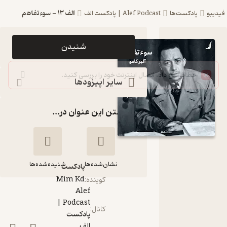
الف 13 - سوءتفاهم
فیدیبو
پادکست‌ها
Alef Podcast | پادکست الف
اپیزود الف
شنیدن
13 -
سوءتفاهم
سایر اپیزودها
Alef
گذاشتن این عنوان در...
Podcast
| پادکست
الف
نشان‌شده‌ها
شنیده‌شده‌ها
پادکست‌
Mim Kd
گوینده
:
Alef
Podcast |
الف 13 - سوءتفاهم
کانال
:
پادکست
الف