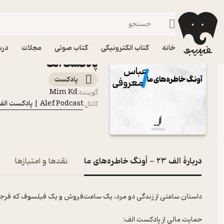
الف 23 - آونگ خاطره‌های ما
فیدیبو
پادکست‌ها
Alef Podcast | پادکست الف
خانه
کتاب الکترونیکی
کتاب صوتی
مجلات
درس
پادکست الف
پادکست‌
Mim Kd
گوینده
:
Alef Podcast | پادکست الف
کانال
:
دربارۀ الف 23 - آونگ خاطره‌های ما
نقدها و امتیازها
داستان ساعتی از زندگی دو مرد، یک ساعت‌فروش و یک فیلسوف که فرجا
حمایت مالی از پادکست الف: