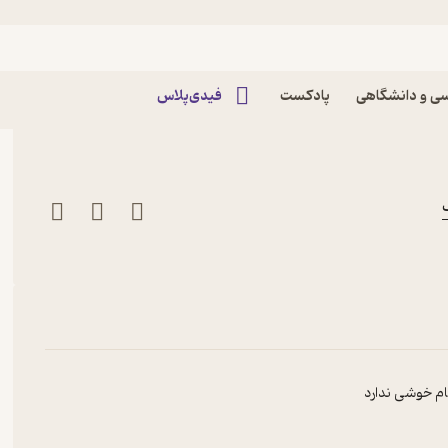
اپیزود الف 23 - آونگ خاطره‌های ما Alef Podcast |
ی و دانشگاهی
پادکست
فیدی‌پلاس
م خوشی ندارد