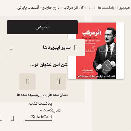
12. اثر مرکب - دارن هاردی- قسمت پایانی
یبو
پادکست‌ها
...
اپیزود 12. اثر
شنیدن
مرکب - دارن
هاردی-
سایر اپیزودها
قسمت پایانی
گذاشتن این عنوان در...
پادکست کتاب
کست -
KetabCast
نشان‌شده‌ها
شنیده‌شده‌ها
پادکست‌
پادکست کتاب
کست -
12. اثر مرکب - دارن
کانال
:
KetabCast
هاردی- قسمت
پایانی