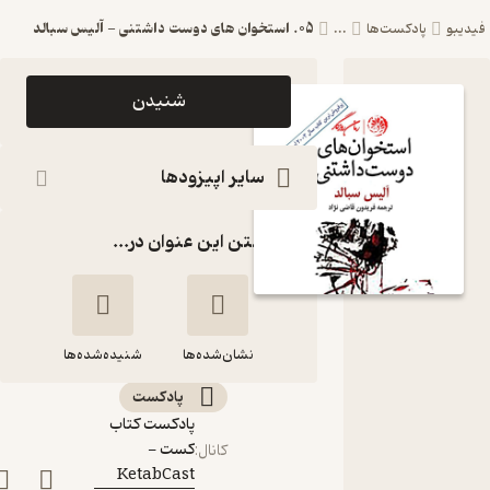
05. استخوان های دوست داشتنی - آلیس سبالد
یبو
پادکست‌ها
...
اپیزود 05.
شنیدن
استخوان های
دوست
سایر اپیزودها
داشتنی -
گذاشتن این عنوان در...
آلیس سبالد
پادکست کتاب
کست -
نشان‌شده‌ها
KetabCast
شنیده‌شده‌ها
پادکست‌
05. استخوان های
پادکست کتاب
دوست داشتنی -
کست -
کانال
:
آلیس سبالد
KetabCast