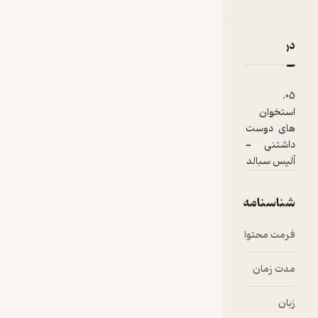
دربارۀ 05. استخوان های دوست داشتنی - آلیس سبالد
نقدها و امتیازها
05.
استخوان
های دوست
داشتنی -
آلیس سبالد
شناسنامه
فرمت محتوا
audio
مدت زمان
۲۷:۵۸
زبان
فارسی