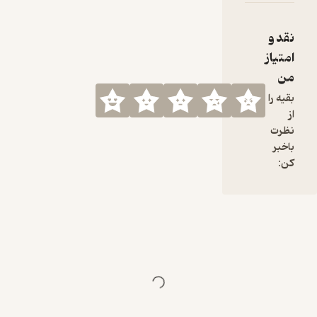
نقد و
امتیاز
من
بقیه را
از
نظرت
باخبر
کن: