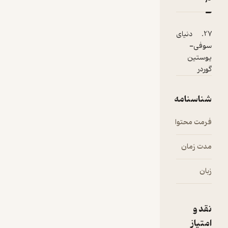
27. دنیای
سوفی-
یوستین
گوردر
شناسنامه
فرمت محتوا
audio
مدت زمان
۲۲:۰۳
زبان
فارسی
نقد و
امتیاز