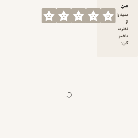
من
بقیه را
از
نظرت
باخبر
کن: