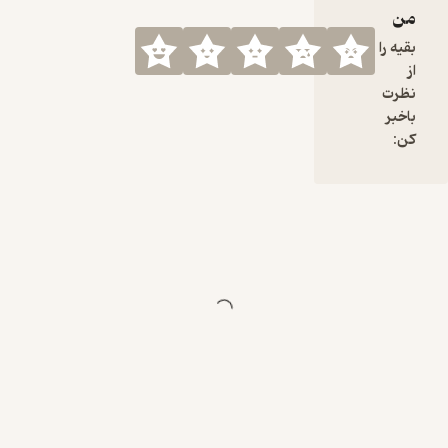
من
بقیه را
از
نظرت
باخبر
کن: