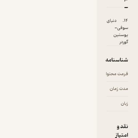
14. دنیای
سوفی-
یوستین
گوردر
شناسنامه
فرمت محتوا
audio
مدت زمان
۴۷:۳۴
زبان
فارسی
نقد و
امتیاز