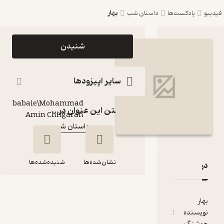
بهار
ست‌ها
داستان شب
اپیزود بهار پادکست
شنیدن
داستان شب
پادکست‌
سایر اپیزودها
Arash
babaie\Mohammad
گوینده
:
گذاشتن این عنوان در...
Amin Chitgaran
داستان شب
کانال
:
نشان‌شده‌ها
شنیده‌شده‌ها
هار
قدها و امتیازها
بهار
 :