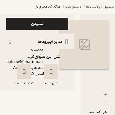
هرکه شد محرم دل
ست‌ها
داستان شب
اپیزود هرکه شد محرم
شنیدن
دل پادکست داستان
شب
سایر اپیزودها
پادکست‌
Arash
گذاشتن این عنوان در...
babaie\Mohammad
گوینده
:
Amin Chitgaran
داستان شب
کانال
:
نشان‌شده‌ها
شنیده‌شده‌ها
هرکه شد محرم دل
قدها و امتیازها
هرکه شد محرم دل
شد