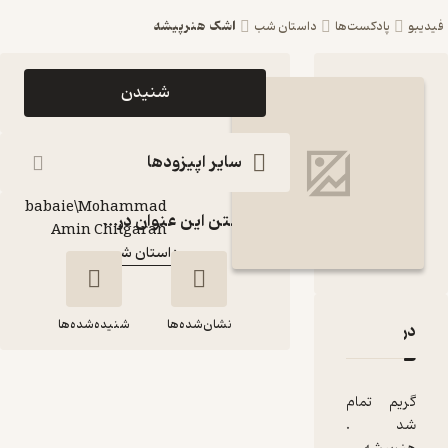
اشک هنرپیشه
ست‌ها
داستان شب
اپیزود اشک هنرپیشه
شنیدن
پادکست داستان شب
پادکست‌
سایر اپیزودها
Arash
babaie\Mohammad
گوینده
:
گذاشتن این عنوان در...
Amin Chitgaran
داستان شب
کانال
:
نشان‌شده‌ها
شنیده‌شده‌ها
 اشک هنرپیشه
قدها و امتیازها
ام
اشک هنرپیشه
.