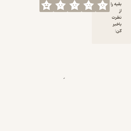
 :
 :