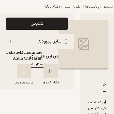
دنیای دیگر
ست‌ها
داستان شب
اپیزود دنیای دیگر
شنیدن
پادکست داستان شب
پادکست‌
سایر اپیزودها
Arash
babaie\Mohammad
گوینده
:
گذاشتن این عنوان در...
Amin Chitgaran
داستان شب
کانال
:
نشان‌شده‌ها
شنیده‌شده‌ها
دنیای دیگر
قدها و امتیازها
نظر
دنیای دیگر
می