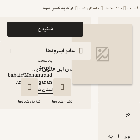
در کوچه کسی نبود
ست‌ها
داستان شب
اپیزود در کوچه کسی
شنیدن
نبود پادکست داستان
شب
سایر اپیزودها
پادکست‌
Arash
گذاشتن این عنوان در...
babaie\Mohammad
گوینده
:
Amin Chitgaran
داستان شب
کانال
:
نشان‌شده‌ها
شنیده‌شده‌ها
در کوچه کسی نبود
قدها و امتیازها
در کوچه کسی نبود
چه