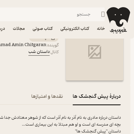
پیش گنجشک ها
فیدیبو
پادکست‌ها
داستان شب
اپیزود پیش گنجشک ها 
خانه
کتاب الکترونیکی
کتاب صوتی
مجلات
درس
پادکست‌
mmad Amin Chitgaran
گوینده
:
داستان شب
کانال
:
دربارۀ پیش گنجشک ها
نقدها و امتیازها
داستان درباره مادری به نام آذر به نام آذر است که از شوهر معتادش جدا شده