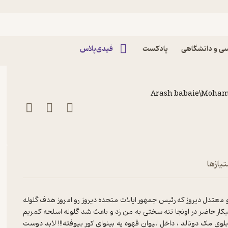
که در آن زندگی می کنیم پادکست
ی و دانشگاهی
پادکست
فیدی‌پلاس
Arash babaie\Moha
تیازها
و معتدل دیروز که رئیس جمهور ایالات متحده دیروز رو امروز هدف گلوله
کار حاضر در اونجا تنه سختی به من زد و باعث شد گلوله اسلحه کمریم
لوی مک دونالد ، داخل لیوان قهوه یه بینوای کور بیوفته!!! لابد دوست