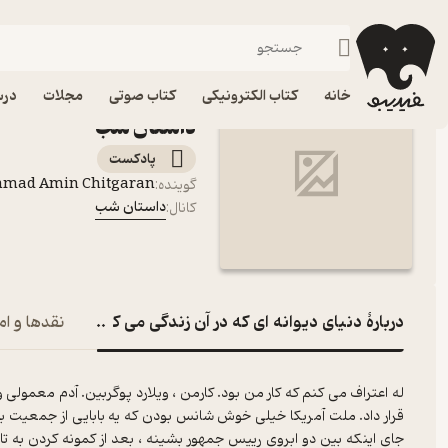
دنیای دیوانه ای که در آن زندگی می کنیم
فیدیبو
پادکست‌ها
داستان شب
اپیزود دنیای دیوانه ای 
خانه
کتاب الکترونیکی
کتاب صوتی
مجلات
درس
داستان شب
پادکست‌
mmad Amin Chitgaran
گوینده
:
داستان شب
کانال
:
دربارۀ دنیای دیوانه ای که در آن زندگی می کنیم
نقدها و ام
له اعتراف می کنم که کار من بود. کارمن ، ویلارد پوگربین. آدم معمولی 
قرار داد. ملت آمریکا خیلی خوش شانس بودن که یه بابایی از جمعیت بی
جای اینکه بین دو ابروی رییس جمهور بشینه ، بعد از کمونه کردن به تاب