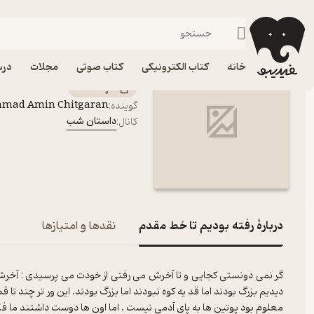
رفته بودیم تا خط مقدم
فیدیبو
پادکست‌ها
داستان شب
اپیزود رفته بودیم تا 
خانه
کتاب الکترونیکی
کتاب صوتی
مجلات
درس
پادکست‌
mmad Amin Chitgaran
گوینده
:
داستان شب
کانال
:
دربارۀ رفته بودیم تا خط مقدم
نقدها و امتیازها
گر نمی دونستی کجایی و تا آخرش می رفتی از خودت می پرسیدی : آخر
دیدیم بزرگ بودند اما قد یه کوه نبودند اما بزرگ بودند. این ور تر چند تا