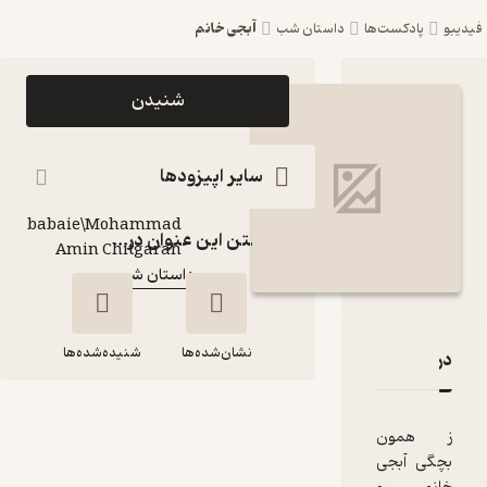
آبجی خانم
ست‌ها
داستان شب
اپیزود آبجی خانم
شنیدن
پادکست داستان شب
پادکست‌
سایر اپیزودها
Arash
babaie\Mohammad
گوینده
:
گذاشتن این عنوان در...
Amin Chitgaran
داستان شب
کانال
:
نشان‌شده‌ها
شنیده‌شده‌ها
آبجی خانم
قدها و امتیازها
ن
آبجی خانم
جی