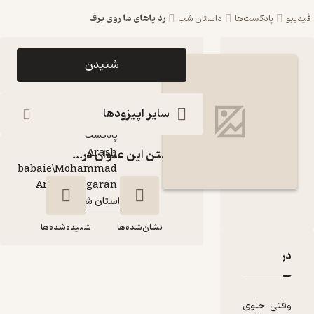
رد پاهای ما روی برف
ست‌ها
داستان شب
اپیزود رد پاهای ما روی
شنیدن
برف پادکست داستان
شب
سایر اپیزودها
پادکست‌
Arash
گذاشتن این عنوان در...
babaie\Mohammad
گوینده
:
Amin Chitgaran
داستان شب
کانال
:
نشان‌شده‌ها
شنیده‌شده‌ها
رد پاهای ما روی برف
قدها و امتیازها
رد پاهای ما روی برف
وی