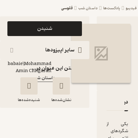
فلوسی
ست‌ها
داستان شب
اپیزود فلوسی
شنیدن
پادکست داستان شب
پادکست‌
سایر اپیزودها
Arash
babaie\Mohammad
گوینده
:
گذاشتن این عنوان در...
Amin Chitgaran
داستان شب
کانال
:
نشان‌شده‌ها
شنیده‌شده‌ها
فلوسی
قدها و امتیازها
ز
فلوسی
ی