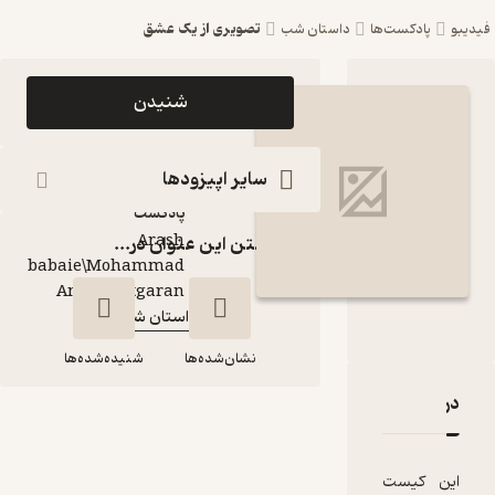
تصویری از یک عشق
ست‌ها
داستان شب
اپیزود تصویری از یک
شنیدن
عشق پادکست داستان
شب
سایر اپیزودها
پادکست‌
Arash
گذاشتن این عنوان در...
babaie\Mohammad
گوینده
:
Amin Chitgaran
داستان شب
کانال
:
نشان‌شده‌ها
شنیده‌شده‌ها
تصویری از یک عشق
قدها و امتیازها
تصویری از یک عشق
ست