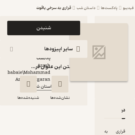
قراری به سرخی یاقوت
ست‌ها
داستان شب
اپیزود قراری به سرخی
شنیدن
یاقوت پادکست
داستان شب
سایر اپیزودها
پادکست‌
Arash
گذاشتن این عنوان در...
babaie\Mohammad
گوینده
:
Amin Chitgaran
داستان شب
کانال
:
نشان‌شده‌ها
شنیده‌شده‌ها
قراری به سرخی یاقوت
قدها و امتیازها
قراری به سرخی یاقوت
به