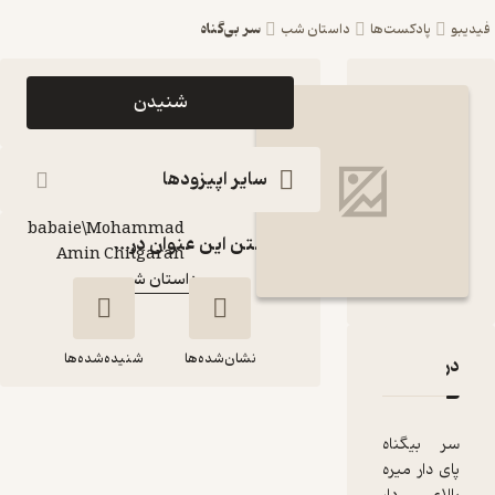
سر بی‌گناه
ست‌ها
داستان شب
اپیزود سر بی‌گناه
شنیدن
پادکست داستان شب
پادکست‌
سایر اپیزودها
Arash
babaie\Mohammad
گوینده
:
گذاشتن این عنوان در...
Amin Chitgaran
داستان شب
کانال
:
نشان‌شده‌ها
شنیده‌شده‌ها
ر بی‌گناه
قدها و امتیازها
اه
سر بی‌گناه
یره