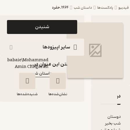
1464.حفره
ست‌ها
داستان شب
اپیزود 1464.حفره
شنیدن
پادکست داستان شب
پادکست‌
سایر اپیزودها
Arash
babaie\Mohammad
گوینده
:
گذاشتن این عنوان در...
Amin Chitgaran
داستان شب
کانال
:
نشان‌شده‌ها
شنیده‌شده‌ها
قدها و امتیازها
1464.حفره