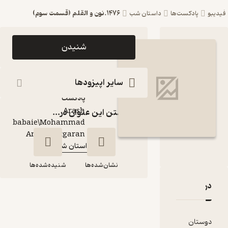
1476.نون و القلم (قسمت سوم)
ست‌ها
داستان شب
اپیزود 1476.نون و
شنیدن
القلم (قسمت سوم)
پادکست داستان شب
سایر اپیزودها
پادکست‌
Arash
گذاشتن این عنوان در...
babaie\Mohammad
گوینده
:
Amin Chitgaran
داستان شب
کانال
:
نشان‌شده‌ها
شنیده‌شده‌ها
قدها و امتیازها
1476.نون و القلم
(قسمت سوم)