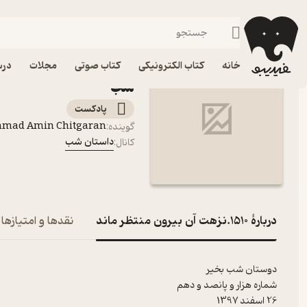
1510.نزهت آن بیرون منتظر ماند
فیدیبو
پادکست‌ها
داستان شب
اپیزود 1510.نزهت
خانه
کتاب الکترونیکی
کتاب صوتی
مجلات
درس
شب
پادکست‌
mmad Amin Chitgaran
گوینده
:
داستان شب
کانال
:
دربارۀ 1510.نزهت آن بیرون منتظر ماند
نقدها و امتیازها