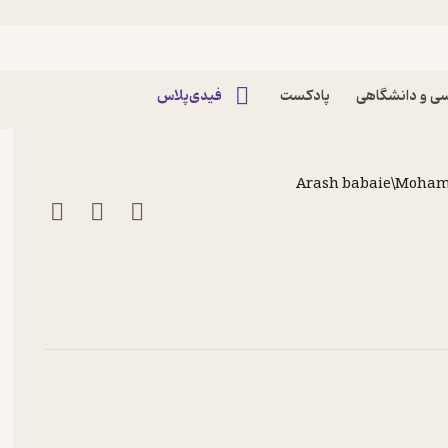
 آن بیرون منتظر ماند پادکست داستان
ی و دانشگاهی
پادکست
فیدی‌پلاس
Arash babaie\Moha