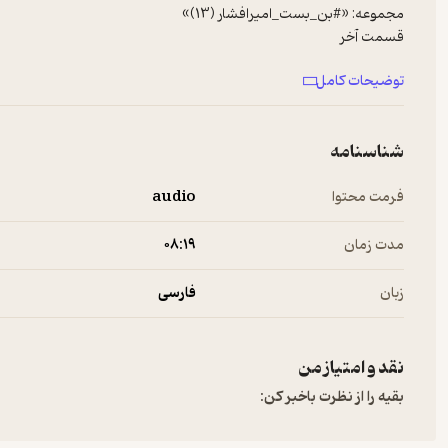
توضیحات کامل
نویسنده و خوانش : #مرتضی_قدیمی
شناسنامه
فرمت محتوا
audio
مدت زمان
۰۸:۱۹
زبان
فارسی
نقد و امتیاز من
بقیه را از نظرت باخبر کن: