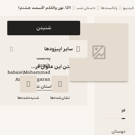
1511.نون والقلم (قسمت هشتم)
ست‌ها
داستان شب
اپیزود 1511.نون والقلم
شنیدن
(قسمت هشتم)
پادکست داستان شب
سایر اپیزودها
پادکست‌
Arash
گذاشتن این عنوان در...
babaie\Mohammad
گوینده
:
Amin Chitgaran
داستان شب
کانال
:
نشان‌شده‌ها
شنیده‌شده‌ها
قدها و امتیازها
1511.نون والقلم
(قسمت هشتم)