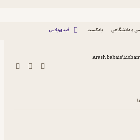
اپیزود 1528.ویژه برنامه‌ی شب یلدا ۱۳۹۸ پادکست
ی و دانشگاهی
پادکست
فیدی‌پلاس
Arash babaie\Moha
ا