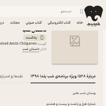
1528.ویژه برنامه‌ی شب یلدا ۱۳۹۸
فیدیبو
پادکست‌ها
داستان شب
خانه
کتاب الکترونیکی
کتاب صوتی
مجلات
درس
داستان شب
پادکست‌
mmad Amin Chitgaran
گوینده
:
داستان شب
کانال
:
دربارۀ 1528.ویژه برنامه‌ی شب یلدا ۱۳۹۸
نقدها و امتیازه