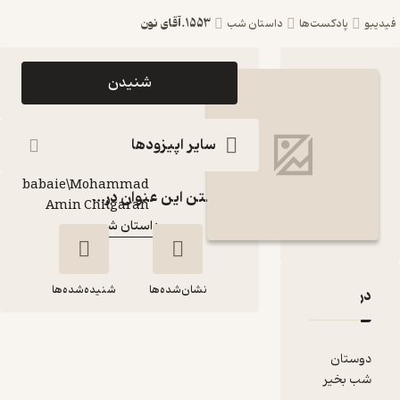
1553.آقای نون
ست‌ها
داستان شب
اپیزود 1553.آقای نون
شنیدن
پادکست داستان شب
پادکست‌
سایر اپیزودها
Arash
babaie\Mohammad
گوینده
:
گذاشتن این عنوان در...
Amin Chitgaran
داستان شب
کانال
:
نشان‌شده‌ها
شنیده‌شده‌ها
قدها و امتیازها
1553.آقای نون