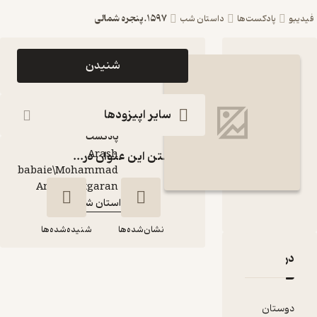
۱۵۹۷.پنجره شمالی
ست‌ها
داستان شب
اپیزود ۱۵۹۷.پنجره
شنیدن
شمالی پادکست
داستان شب
سایر اپیزودها
پادکست‌
Arash
گذاشتن این عنوان در...
babaie\Mohammad
گوینده
:
Amin Chitgaran
داستان شب
کانال
:
نشان‌شده‌ها
شنیده‌شده‌ها
قدها و امتیازها
۱۵۹۷.پنجره شمالی