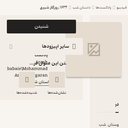
1632.روزگار شیری
ست‌ها
داستان شب
اپیزود 1632.روزگار
شنیدن
شیری پادکست
داستان شب
سایر اپیزودها
پادکست‌
Arash
گذاشتن این عنوان در...
babaie\Mohammad
گوینده
:
Amin Chitgaran
داستان شب
کانال
:
نشان‌شده‌ها
شنیده‌شده‌ها
قدها و امتیازها
1632.روزگار شیری
شب