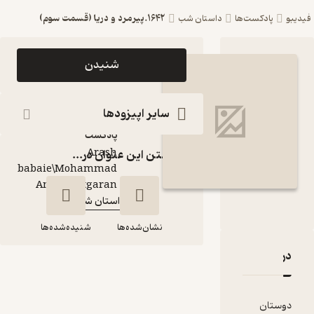
1642.پیرمرد و دریا (قسمت سوم)
ست‌ها
داستان شب
اپیزود 1642.پیرمرد و
شنیدن
دریا (قسمت سوم)
پادکست داستان شب
سایر اپیزودها
پادکست‌
Arash
گذاشتن این عنوان در...
babaie\Mohammad
گوینده
:
Amin Chitgaran
داستان شب
کانال
:
نشان‌شده‌ها
شنیده‌شده‌ها
قدها و امتیازها
1642.پیرمرد و دریا
(قسمت سوم)