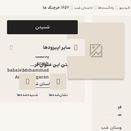
1657.خرچنگ ها
ست‌ها
داستان شب
اپیزود 1657.خرچنگ
شنیدن
ها پادکست داستان
شب
سایر اپیزودها
پادکست‌
Arash
گذاشتن این عنوان در...
babaie\Mohammad
گوینده
:
Amin Chitgaran
داستان شب
کانال
:
نشان‌شده‌ها
شنیده‌شده‌ها
قدها و امتیازها
1657.خرچنگ ها
شب