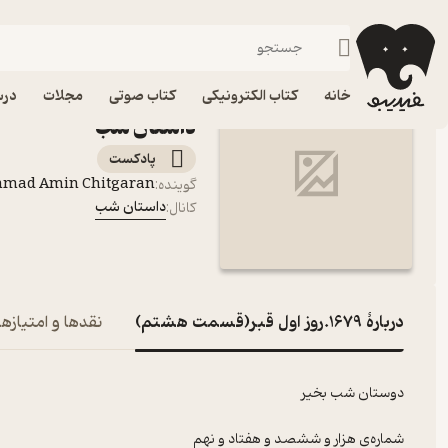
1679.روز اول قبر(قسمت هشتم)
فیدیبو
پادکست‌ها
داستان شب
اپیزود 1679.رو
خانه
کتاب الکترونیکی
کتاب صوتی
مجلات
درس
داستان شب
پادکست‌
mmad Amin Chitgaran
گوینده
:
داستان شب
کانال
:
دربارۀ 1679.روز اول قبر(قسمت هشتم)
نقدها و امتیازها