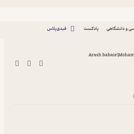
ز اول قبر(قسمت هشتم) پادکست
ی و دانشگاهی
پادکست
فیدی‌پلاس
Arash babaie\Moha