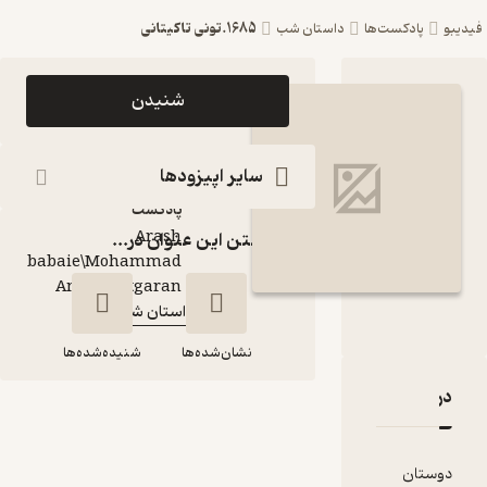
1685.تونی تاکیتانی
ست‌ها
داستان شب
اپیزود 1685.تونی
شنیدن
تاکیتانی پادکست
داستان شب
سایر اپیزودها
پادکست‌
Arash
گذاشتن این عنوان در...
babaie\Mohammad
گوینده
:
Amin Chitgaran
داستان شب
کانال
:
نشان‌شده‌ها
شنیده‌شده‌ها
قدها و امتیازها
1685.تونی تاکیتانی