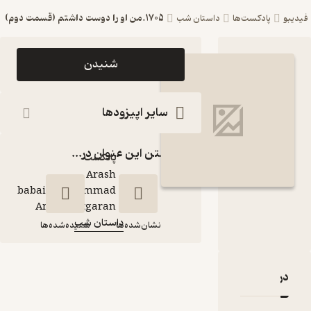
1705.من او را دوست داشتم (قسمت دوم)
ست‌ها
داستان شب
اپیزود 1705.من او را
شنیدن
دوست داشتم
(قسمت دوم)
سایر اپیزودها
پادکست داستان شب
گذاشتن این عنوان در...
پادکست‌
Arash
babaie\Mohammad
گوینده
:
Amin Chitgaran
داستان شب
کانال
:
نشان‌شده‌ها
شنیده‌شده‌ها
1705.من او را دوست
قدها و امتیازها
داشتم (قسمت دوم)