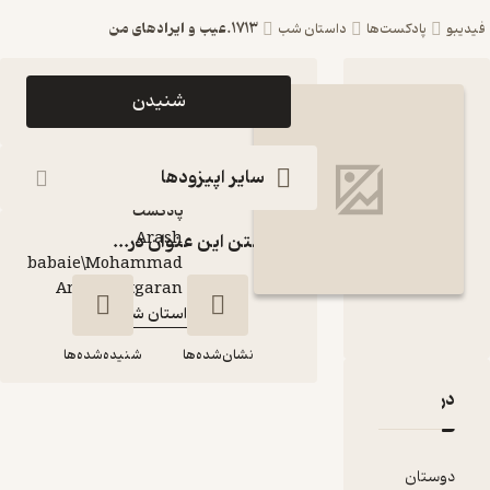
1713.عیب و ایرادهای من
ست‌ها
داستان شب
اپیزود 1713.عیب و
شنیدن
ایرادهای من پادکست
داستان شب
سایر اپیزودها
پادکست‌
Arash
گذاشتن این عنوان در...
babaie\Mohammad
گوینده
:
Amin Chitgaran
داستان شب
کانال
:
نشان‌شده‌ها
شنیده‌شده‌ها
قدها و امتیازها
1713.عیب و ایرادهای
من