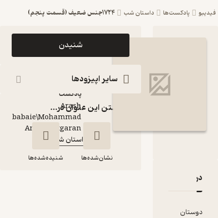
1724جنس ضعیف (قسمت پنجم)
ست‌ها
داستان شب
اپیزود 1724جنس
شنیدن
ضعیف (قسمت پنجم)
پادکست داستان شب
سایر اپیزودها
پادکست‌
Arash
گذاشتن این عنوان در...
babaie\Mohammad
گوینده
:
Amin Chitgaran
داستان شب
کانال
:
نشان‌شده‌ها
شنیده‌شده‌ها
قدها و امتیازها
1724جنس ضعیف
(قسمت پنجم)