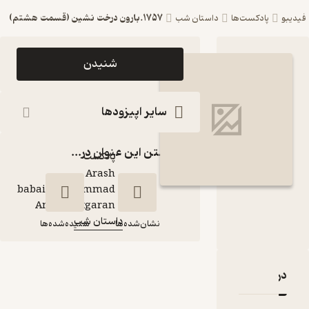
1757.بارون درخت نشین (قسمت هشتم)
ست‌ها
داستان شب
اپیزود 1757.بارون
شنیدن
درخت نشین (قسمت
هشتم) پادکست
سایر اپیزودها
داستان شب
گذاشتن این عنوان در...
پادکست‌
Arash
babaie\Mohammad
گوینده
:
Amin Chitgaran
داستان شب
کانال
:
نشان‌شده‌ها
شنیده‌شده‌ها
1757.بارون درخت
قدها و امتیازها
نشین (قسمت
هشتم)