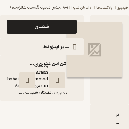
1801.جنس ضعیف (قسمت شانزدهم)
ست‌ها
داستان شب
اپیزود 1801.جنس
شنیدن
ضعیف (قسمت
شانزدهم) پادکست
سایر اپیزودها
داستان شب
گذاشتن این عنوان در...
پادکست‌
Arash
babaie\Mohammad
گوینده
:
Amin Chitgaran
داستان شب
کانال
:
نشان‌شده‌ها
شنیده‌شده‌ها
1801.جنس ضعیف
قدها و امتیازها
(قسمت شانزدهم)