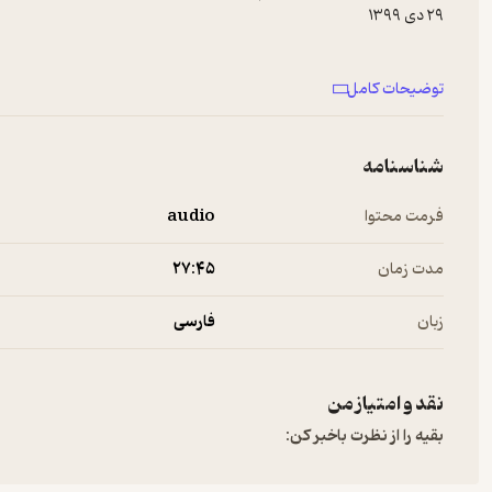
توضیحات کامل
شناسنامه
فرمت محتوا
audio
مدت زمان
۲۷:۴۵
زبان
فارسی
نقد و امتیاز من
بقیه را از نظرت باخبر کن:
#داستان_شب