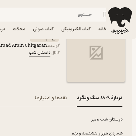
1809.سگ ولگرد
فیدیبو
پادکست‌ها
داستان شب
اپیزود 1809.سگ ولگرد پادکست داستان شب
خانه
کتاب الکترونیکی
کتاب صوتی
مجلات
درس
پادکست‌
mmad Amin Chitgaran
گوینده
:
داستان شب
کانال
:
دربارۀ 1809.سگ ولگرد
نقدها و امتیازها