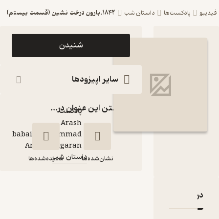
1842.بارون درخت نشین (قسمت بیستم)
ست‌ها
داستان شب
اپیزود 1842.بارون
شنیدن
درخت نشین (قسمت
بیستم) پادکست
سایر اپیزودها
داستان شب
گذاشتن این عنوان در...
پادکست‌
Arash
babaie\Mohammad
گوینده
:
Amin Chitgaran
داستان شب
کانال
:
نشان‌شده‌ها
شنیده‌شده‌ها
1842.بارون درخت
قدها و امتیازها
نشین (قسمت
بیستم)