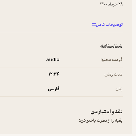
توضیحات کامل
شناسنامه
فرمت محتوا
audio
مدت زمان
۱۲:۳۴
زبان
فارسی
#داستان_شب
نقد و امتیاز من
بقیه را از نظرت باخبر کن: