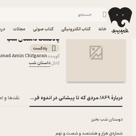
1869.مردی که تا پیشانی در اندوه فرو رفت
فیدیبو
پادکست‌ها
داستان شب
اپیزود 1869.مردی
خانه
کتاب الکترونیکی
کتاب صوتی
مجلات
درس
پادکست داستان شب
پادکست‌
mmad Amin Chitgaran
گوینده
:
داستان شب
کانال
:
دربارۀ 1869.مردی که تا پیشانی در اندوه فرو رفت
نقدها و ام