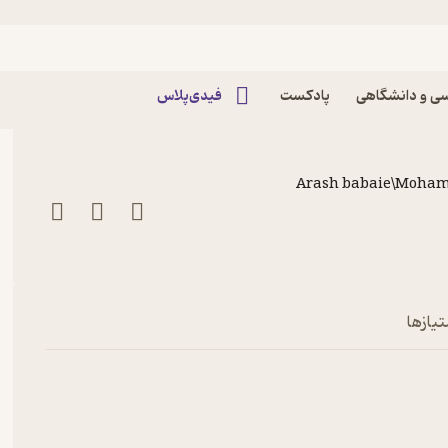
 که تا پیشانی در اندوه فرو رفت
ی و دانشگاهی
پادکست
فیدی‌پلاس
Arash babaie\Moha
تیازها