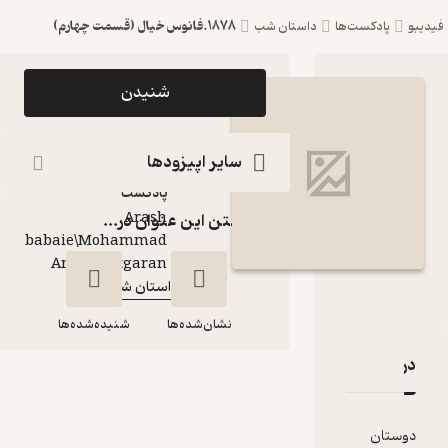
1878.فانوس خیال (قسمت چهارم)
ست‌ها
داستان شب
اپیزود 1878.فانوس
شنیدن
خیال (قسمت چهارم)
پادکست داستان شب
سایر اپیزودها
پادکست‌
Arash
گذاشتن این عنوان در...
babaie\Mohammad
گوینده
:
Amin Chitgaran
داستان شب
کانال
:
نشان‌شده‌ها
شنیده‌شده‌ها
قدها و امتیازها
1878.فانوس خیال
(قسمت چهارم)