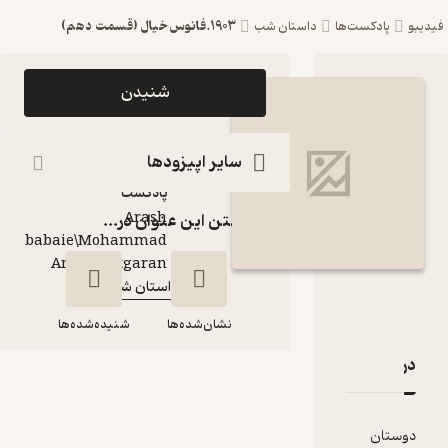
1903.فانوس خیال (قسمت دهم)
ست‌ها
داستان شب
اپیزود 1903.فانوس
شنیدن
خیال (قسمت دهم)
پادکست داستان شب
سایر اپیزودها
پادکست‌
Arash
گذاشتن این عنوان در...
babaie\Mohammad
گوینده
:
Amin Chitgaran
داستان شب
کانال
:
نشان‌شده‌ها
شنیده‌شده‌ها
قدها و امتیازها
1903.فانوس خیال
(قسمت دهم)