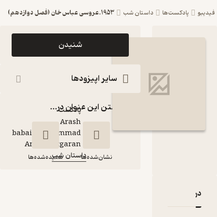
1953.عروسی عباس خان (فصل دوازدهم)
ست‌ها
داستان شب
اپیزود 1953.عروسی
شنیدن
عباس خان (فصل
دوازدهم) پادکست
سایر اپیزودها
داستان شب
گذاشتن این عنوان در...
پادکست‌
Arash
babaie\Mohammad
گوینده
:
Amin Chitgaran
داستان شب
کانال
:
نشان‌شده‌ها
شنیده‌شده‌ها
1953.عروسی عباس
قدها و امتیازها
خان (فصل دوازدهم)