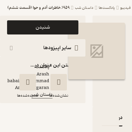
1959.خاطرات آدم و حوا (قسمت ششم)
ست‌ها
داستان شب
اپیزود 1959.خاطرات
شنیدن
آدم و حوا (قسمت
ششم) پادکست
سایر اپیزودها
داستان شب
گذاشتن این عنوان در...
پادکست‌
Arash
babaie\Mohammad
گوینده
:
Amin Chitgaran
داستان شب
کانال
:
نشان‌شده‌ها
شنیده‌شده‌ها
1959.خاطرات آدم و
قدها و امتیازها
حوا (قسمت ششم)