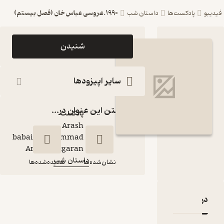
1990.عروسی عباس خان (فصل بیستم)
ست‌ها
داستان شب
اپیزود 1990.عروسی
شنیدن
عباس خان (فصل
بیستم) پادکست
سایر اپیزودها
داستان شب
گذاشتن این عنوان در...
پادکست‌
Arash
babaie\Mohammad
گوینده
:
Amin Chitgaran
داستان شب
کانال
:
نشان‌شده‌ها
شنیده‌شده‌ها
1990.عروسی عباس
قدها و امتیازها
خان (فصل بیستم)