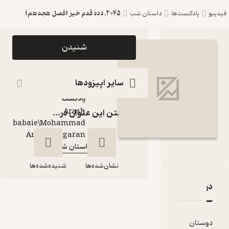
2045.دده قدم خیر (فصل هجدهم)
ست‌ها
داستان شب
اپیزود 2045.دده قدم
شنیدن
خیر (فصل هجدهم)
پادکست داستان شب
سایر اپیزودها
پادکست‌
Arash
گذاشتن این عنوان در...
babaie\Mohammad
گوینده
:
Amin Chitgaran
داستان شب
کانال
:
نشان‌شده‌ها
شنیده‌شده‌ها
قدها و امتیازها
2045.دده قدم خیر
(فصل هجدهم)