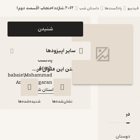
2062.شازده احتجاب (قسمت دوم)
ست‌ها
داستان شب
اپیزود 2062.شازده
شنیدن
احتجاب (قسمت دوم)
پادکست داستان شب
سایر اپیزودها
پادکست‌
Arash
گذاشتن این عنوان در...
babaie\Mohammad
گوینده
:
Amin Chitgaran
داستان شب
کانال
:
نشان‌شده‌ها
شنیده‌شده‌ها
قدها و امتیازها
2062.شازده احتجاب
(قسمت دوم)