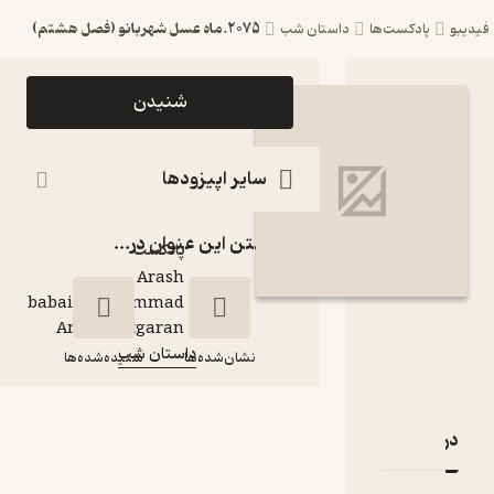
2075.ماه عسل شهربانو (فصل هشتم)
ست‌ها
داستان شب
اپیزود 2075.ماه عسل
شنیدن
شهربانو (فصل
هشتم) پادکست
سایر اپیزودها
داستان شب
گذاشتن این عنوان در...
پادکست‌
Arash
babaie\Mohammad
گوینده
:
Amin Chitgaran
داستان شب
کانال
:
نشان‌شده‌ها
شنیده‌شده‌ها
2075.ماه عسل
قدها و امتیازها
شهربانو (فصل
هشتم)