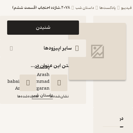
2078.شازده احتجاب (قسمت ششم)
ست‌ها
داستان شب
اپیزود 2078.شازده
شنیدن
احتجاب (قسمت
ششم) پادکست
سایر اپیزودها
داستان شب
گذاشتن این عنوان در...
پادکست‌
Arash
babaie\Mohammad
گوینده
:
Amin Chitgaran
داستان شب
کانال
:
نشان‌شده‌ها
شنیده‌شده‌ها
2078.شازده احتجاب
قدها و امتیازها
(قسمت ششم)